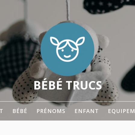
BÉBÉ TRUCS
 les parents
T
BÉBÉ
PRÉNOMS
ENFANT
EQUIPE