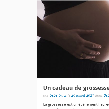
Un cadeau de grossesse o
par
bebe-trucs
le
26 juillet 2021
dans
Bé
La grossesse est un évènement heureu