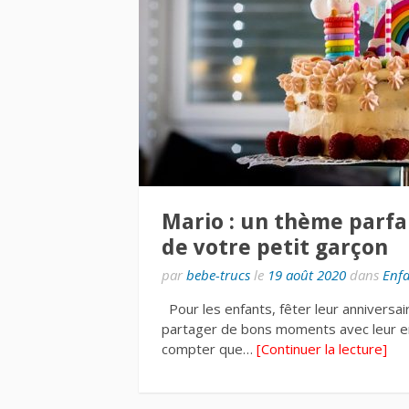
Mario : un thème parfai
de votre petit garçon
par
bebe-trucs
le
19 août 2020
dans
Enf
Pour les enfants, fêter leur anniversai
partager de bons moments avec leur en
compter que…
[Continuer la lecture]