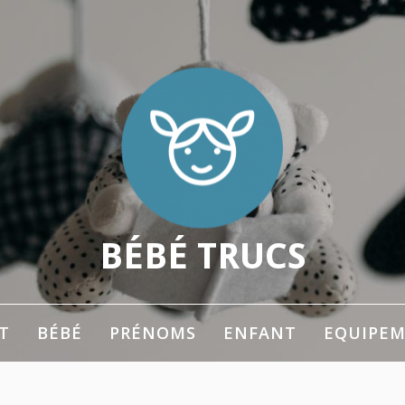
BÉBÉ TRUCS
 les parents
T
BÉBÉ
PRÉNOMS
ENFANT
EQUIPE