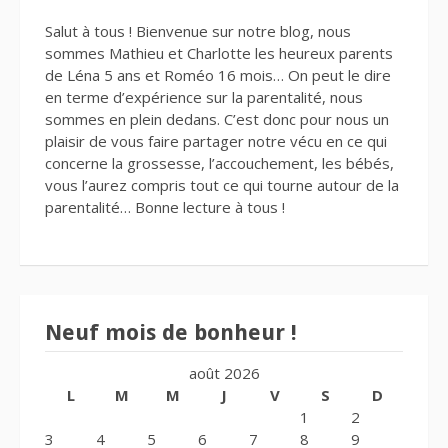
Salut à tous ! Bienvenue sur notre blog, nous
sommes Mathieu et Charlotte les heureux parents
de Léna 5 ans et Roméo 16 mois… On peut le dire
en terme d’expérience sur la parentalité, nous
sommes en plein dedans. C’est donc pour nous un
plaisir de vous faire partager notre vécu en ce qui
concerne la grossesse, l’accouchement, les bébés,
vous l’aurez compris tout ce qui tourne autour de la
parentalité… Bonne lecture à tous !
Neuf mois de bonheur !
août 2026
L
M
M
J
V
S
D
1
2
3
4
5
6
7
8
9