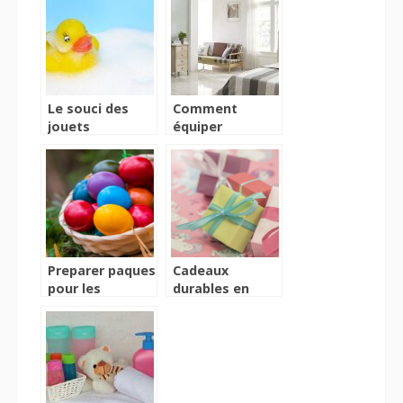
Le souci des
Comment
jouets
équiper
plastiques dans
convenablement
le bain
sa maison ?
Preparer paques
Cadeaux
pour les
durables en
enfants : les
argent pour
essentiels a
bebe :
savoir
avantages et
conseils