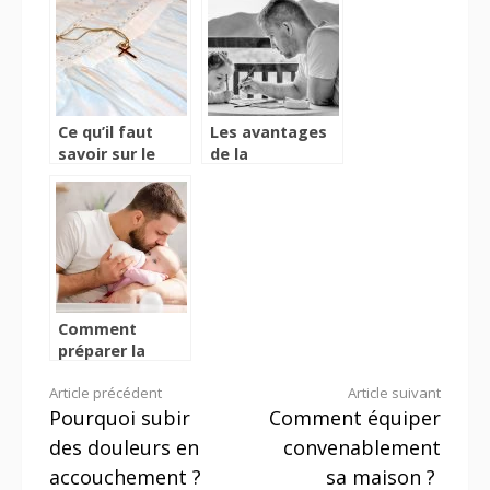
collier bola
grossesse
Ce qu’il faut
Les avantages
savoir sur le
de la
cadeau de
monoparentalité
bapteme
pour les
enfants et ses
inconvénients
pour les parents
isolés
Comment
préparer la
venue d’un bébé
Lire
Article précédent
Article suivant
Pourquoi subir
Comment équiper
la
des douleurs en
convenablement
suite
accouchement ?
sa maison ?