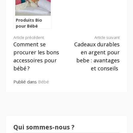
Produits Bio
pour Bébé
Lire
Article précédent
Article suivant
Comment se
Cadeaux durables
la
procurer les bons
en argent pour
suite
accessoires pour
bebe : avantages
bébé ?
et conseils
Publié dans
Bébé
Qui sommes-nous ?