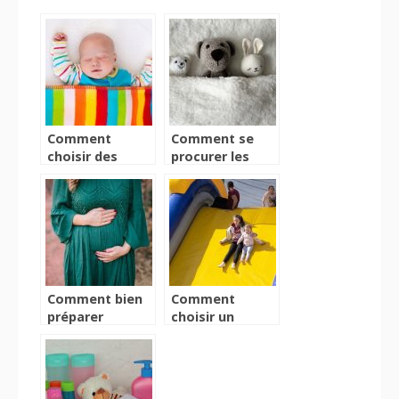
Comment
Comment se
choisir des
procurer les
pyjamas pour
bons
enfant ?
accessoires
pour bébé ?
Comment bien
Comment
préparer
choisir un
l’arrivée du bébé
toboggan
?
gonflable ?