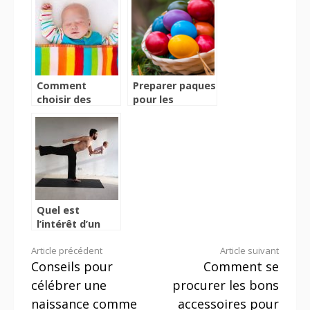
l’enfant
Comment
Preparer paques
choisir des
pour les
pyjamas pour
enfants : les
enfant ?
essentiels a
savoir
Quel est
l’intérêt d’un
shooting photo
Lire
Article précédent
Article suivant
bébé ?
Conseils pour
Comment se
la
célébrer une
procurer les bons
suite
naissance comme
accessoires pour