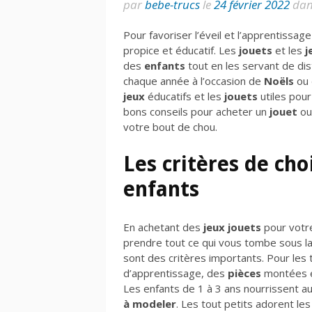
par
bebe-trucs
le
24 février 2022
da
Pour favoriser l’éveil et l’apprentissag
propice et éducatif. Les
jouets
et les
j
des
enfants
tout en les servant de di
chaque année à l’occasion de
Noëls
ou 
jeux
éducatifs et les
jouets
utiles pour
bons conseils pour acheter un
jouet
ou
votre bout de chou.
Les critères de cho
enfants
En achetant des
jeux jouets
pour vot
prendre tout ce qui vous tombe sous la
sont des critères importants. Pour les
d’apprentissage, des
pièces
montées 
Les enfants de 1 à 3 ans nourrissent aus
à modeler
. Les tout petits adorent le