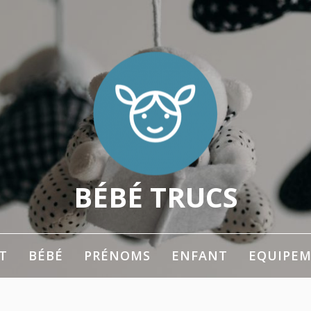
BÉBÉ TRUCS
 les parents
T
BÉBÉ
PRÉNOMS
ENFANT
EQUIPE