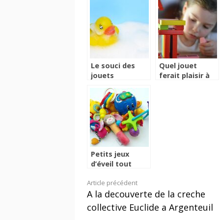
Le souci des
Quel jouet
jouets
ferait plaisir à
plastiques dans
votre enfant?
le bain
Petits jeux
d’éveil tout
simples pour
Lire
Article précédent
occuper bébé
A la decouverte de la creche
la
collective Euclide a Argenteuil