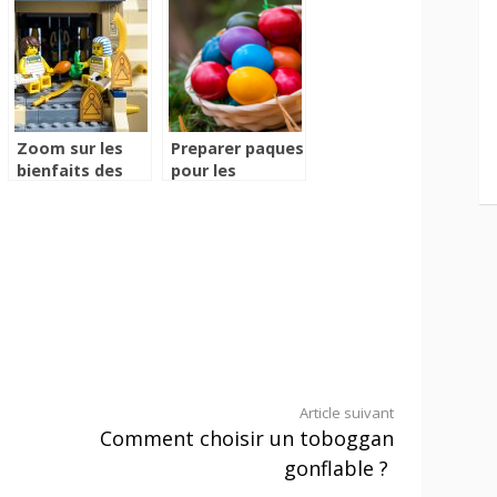
Zoom sur les
Preparer paques
bienfaits des
pour les
jeux de lego sur
enfants : les
les enfants
essentiels a
savoir
Article suivant
Comment choisir un toboggan
gonflable ?