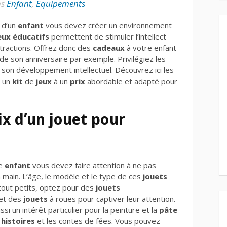
ns
Enfant
,
Equipements
e d’un
enfant
vous devez créer un environnement
eux éducatifs
permettent de stimuler l’intellect
stractions. Offrez donc des
cadeaux
à votre enfant
de son anniversaire par exemple. Privilégiez les
 son développement intellectuel. Découvrez ici les
 un
kit
de
jeux
à un
prix
abordable et adapté pour
ix d’un jouet pour
re
enfant
vous devez faire attention à ne pas
 main. L’âge, le modèle et le type de ces
jouets
 tout petits, optez pour des
jouets
et des
jouets
à roues pour captiver leur attention.
si un intérêt particulier pour la peinture et la
pâte
s
histoires
et les contes de fées. Vous pouvez